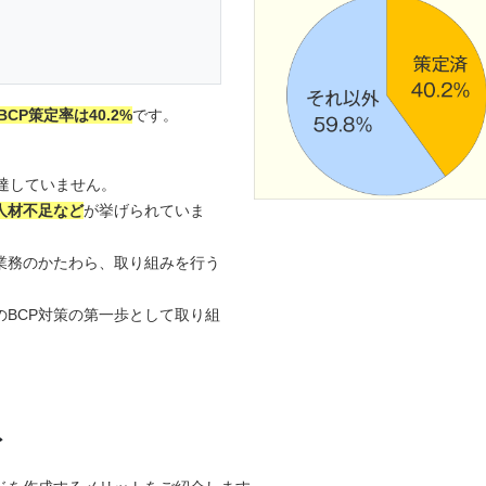
CP策定率は40.2%
です。
」
達していません。
人材不足など
が挙げられていま
業務のかたわら、取り組みを行う
のBCP対策の第一歩として取り組
ト