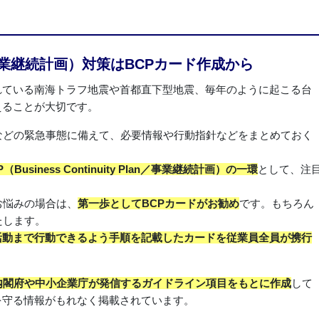
事業継続計画）対策はBCPカード作成から
れている南海トラフ地震や首都直下型地震、毎年のように起こる台
えることが大切です。
などの緊急事態に備えて、必要情報や行動指針などをまとめておく
siness Continuity Plan／事業継続計画）の一環
として、注
お悩みの場合は、
第一歩としてBCPカードがお勧め
です。もちろん
たします。
活動まで行動できるよう手順を記載したカードを従業員全員が携行
内閣府や中小企業庁が発信するガイドライン項目をもとに作成
して
を守る情報がもれなく掲載されています。