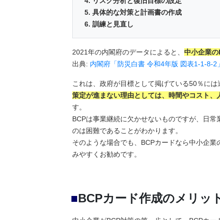
リスク分析と復旧目標の設定
具体的な対策と計画書の作成
訓練と見直し
2021年の内閣府のデータによると、
中小企業のB
出典:
内閣府「防災白書 令和4年版 図表1-1-8-2
これは、政府が目標として掲げている50％には
策定が進まない理由としては、時間やコスト、
す。
BCPは事業継続に欠かせないものですが、日常
のは困難であることがわかります。
そのような場合でも、BCPカードなら中小企業
みやすくお勧めです。
■
BCPカード作成のメリッ