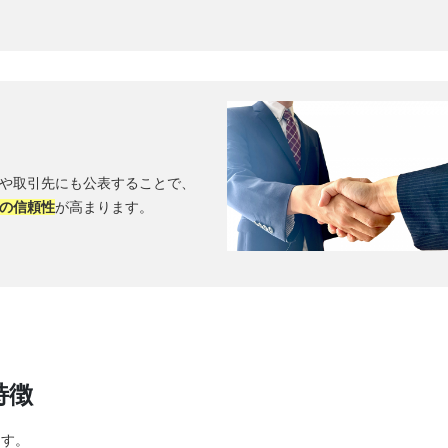
客や取引先にも公表することで、
の信頼性
が高まります。
特徴
ます。