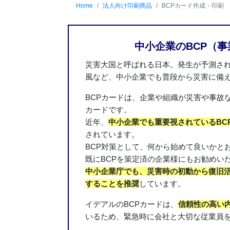
Home
法人向け印刷商品
BCPカード作成・印刷
中小企業のBCP（
災害大国と呼ばれる日本。発生が予測さ
風など、中小企業でも普段から災害に備
BCPカードは、企業や組織が災害や事故
カードです。
近年、
中小企業でも重要視されているBCP（Bu
されています。
BCP対策として、何から始めて良いかと
既にBCPを策定済の企業様にもお勧めい
中小企業庁でも、災害時の初動から復旧
することを推奨
しています。
イデアルのBCPカードは、
信頼性の高い
いるため、緊急時に会社と大切な従業員