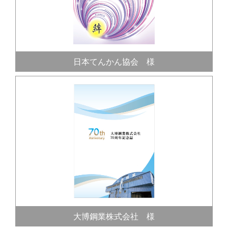
日本てんかん協会 様
大博鋼業株式会社 様